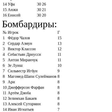
14
Уфа
30
26
15
Анжи
30
21
16
Енисей
30
20
Бомбардиры:
№
Игрок
Г
1
Фёдор Чалов
15
2
Сердар Азмун
13
3
Виктор Классон
12
4
Себастьян Дриусси
11
5
Антон Миранчук
11
6
Зе Луиш
10
7
Сильвестр Игбун
9
8
Магомед-Шапи Сулейманов
8
9
Ари
8
10
Джефферсон Фарфан
8
11
Артём Дзюба
8
12
Зелимхан Бакаев
8
13
Алексей Сутормин
8
14
Иван Игнатьев
7