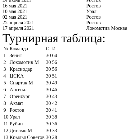
24 июня 2021
Ростов
16 мая 2021
Ростов
10 мая 2021
Урал
02 мая 2021
Ростов
25 апреля 2021
Ростов
17 апреля 2021
Локомотив Москва
Турнирная таблица:
№
Команда
О
И
1
Зенит
30
64
2
Локомотив М
30
56
3
Краснодар
30
56
4
ЦСКА
30
51
5
Спартак М
30
49
6
Арсенал
30
46
7
Оренбург
30
43
8
Ахмат
30
42
9
Ростов
30
41
10
Урал
30
38
11
Рубин
30
36
12
Динамо М
30
33
13
Крылья Советов
30
28