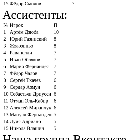
15
Фёдор Смолов
7
Ассистенты:
№
Игрок
П
1
Артём Дзюба
10
2
Юрий Газинский
8
3
Жоаозиньо
8
4
Раванелли
7
5
Иван Обляков
7
6
Марио Фернандес
7
7
Фёдор Чалов
7
8
Сергей Ткачёв
6
9
Сердар Азмун
6
10
Себастьян Дриусси
6
11
Отман Эль-Кабир
6
12
Алексей Миранчук
6
13
Мануэл Фернандеш
5
14
Луис Адриано
5
15
Никола Влашич
5
Наша группа Вконтакте