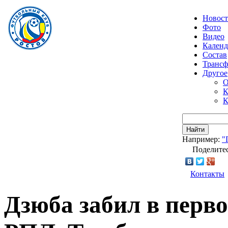
Новос
Фото
Видео
Календ
Состав
Транс
Другое
О
К
К
Найти
Например:
"
Поделитес
Контакты
Дзюба забил в перво