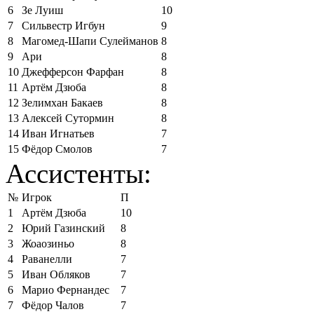
6
Зе Луиш
10
7
Сильвестр Игбун
9
8
Магомед-Шапи Сулейманов
8
9
Ари
8
10
Джефферсон Фарфан
8
11
Артём Дзюба
8
12
Зелимхан Бакаев
8
13
Алексей Сутормин
8
14
Иван Игнатьев
7
15
Фёдор Смолов
7
Ассистенты:
№
Игрок
П
1
Артём Дзюба
10
2
Юрий Газинский
8
3
Жоаозиньо
8
4
Раванелли
7
5
Иван Обляков
7
6
Марио Фернандес
7
7
Фёдор Чалов
7