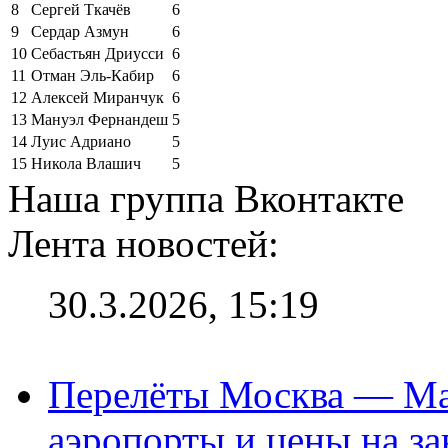
8
Сергей Ткачёв
6
9
Сердар Азмун
6
10
Себастьян Дриусси
6
11
Отман Эль-Кабир
6
12
Алексей Миранчук
6
13
Мануэл Фернандеш
5
14
Луис Адриано
5
15
Никола Влашич
5
Наша группа Вконтакте
Лента новостей:
30.3.2026, 15:19
Перелёты Москва — Мах
аэропорты и цены на за