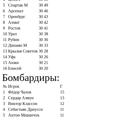
5
Спартак М
30
49
6
Арсенал
30
46
7
Оренбург
30
43
8
Ахмат
30
42
9
Ростов
30
41
10
Урал
30
38
11
Рубин
30
36
12
Динамо М
30
33
13
Крылья Советов
30
28
14
Уфа
30
26
15
Анжи
30
21
16
Енисей
30
20
Бомбардиры:
№
Игрок
Г
1
Фёдор Чалов
15
2
Сердар Азмун
13
3
Виктор Классон
12
4
Себастьян Дриусси
11
5
Антон Миранчук
11