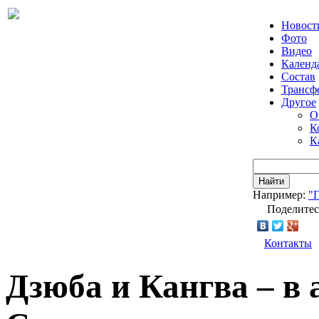
Новост
Фото
Видео
Календ
Состав
Трансф
Другое
О
К
К
Найти
Например:
"
Поделитес
Контакты
Дзюба и Кангва – в 