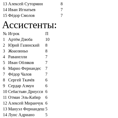
13
Алексей Сутормин
8
14
Иван Игнатьев
7
15
Фёдор Смолов
7
Ассистенты:
№
Игрок
П
1
Артём Дзюба
10
2
Юрий Газинский
8
3
Жоаозиньо
8
4
Раванелли
7
5
Иван Обляков
7
6
Марио Фернандес
7
7
Фёдор Чалов
7
8
Сергей Ткачёв
6
9
Сердар Азмун
6
10
Себастьян Дриусси
6
11
Отман Эль-Кабир
6
12
Алексей Миранчук
6
13
Мануэл Фернандеш
5
14
Луис Адриано
5