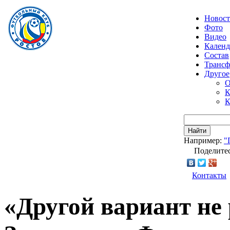
Новос
Фото
Видео
Календ
Состав
Транс
Другое
О
К
К
Найти
Например:
"
Поделитес
Контакты
«Другой вариант не