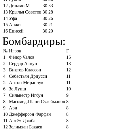
12
Динамо М
30
33
13
Крылья Советов
30
28
14
Уфа
30
26
15
Анжи
30
21
16
Енисей
30
20
Бомбардиры:
№
Игрок
Г
1
Фёдор Чалов
15
2
Сердар Азмун
13
3
Виктор Классон
12
4
Себастьян Дриусси
11
5
Антон Миранчук
11
6
Зе Луиш
10
7
Сильвестр Игбун
9
8
Магомед-Шапи Сулейманов
8
9
Ари
8
10
Джефферсон Фарфан
8
11
Артём Дзюба
8
12
Зелимхан Бакаев
8