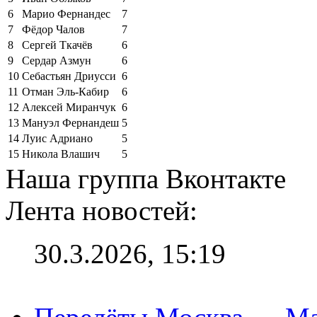
6
Марио Фернандес
7
7
Фёдор Чалов
7
8
Сергей Ткачёв
6
9
Сердар Азмун
6
10
Себастьян Дриусси
6
11
Отман Эль-Кабир
6
12
Алексей Миранчук
6
13
Мануэл Фернандеш
5
14
Луис Адриано
5
15
Никола Влашич
5
Наша группа Вконтакте
Лента новостей:
30.3.2026, 15:19