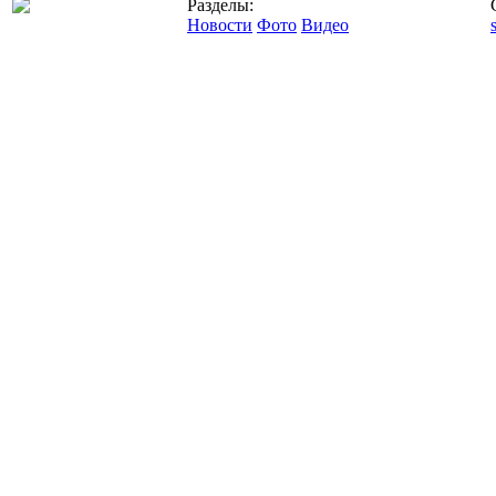
Разделы:
Новости
Фото
Видео