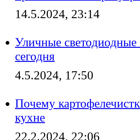
14.5.2024, 23:14
Уличные светодиодные 
сегодня
4.5.2024, 17:50
Почему картофелечист
кухне
22.2.2024, 22:06