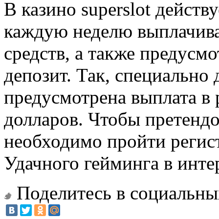
В казино superslot действ
каждую неделю выплачива
средств, а также предусм
депозит. Так, специально
предусмотрена выплата в 
долларов. Чтобы претендо
необходимо пройти регис
Удачного гейминга в интер
Поделитесь в социальны