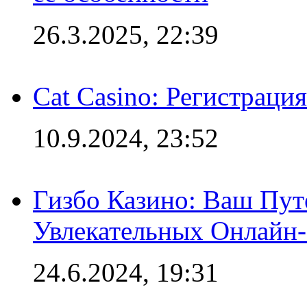
26.3.2025, 22:39
Cat Casino: Регистраци
10.9.2024, 23:52
Гизбо Казино: Ваш Пут
Увлекательных Онлайн
24.6.2024, 19:31