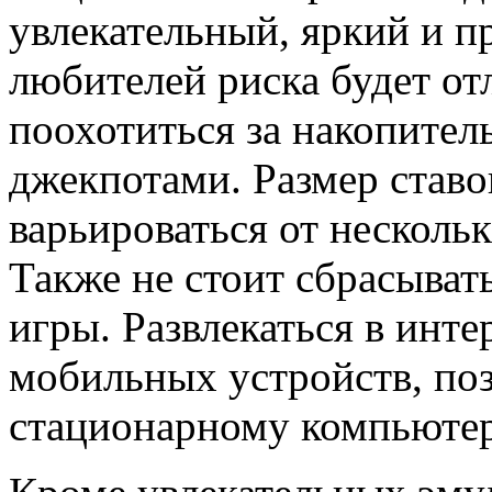
увлекательный, яркий и 
любителей риска будет о
поохотиться за накопите
джекпотами. Размер ставо
варьироваться от нескольк
Также не стоит сбрасыват
игры. Развлекаться в инт
мобильных устройств, поз
стационарному компьютер