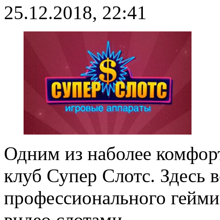
25.12.2018, 22:41
Одним из наболее комфор
клуб Супер Слотс. Здесь 
профессионального гейми
видео слотами.