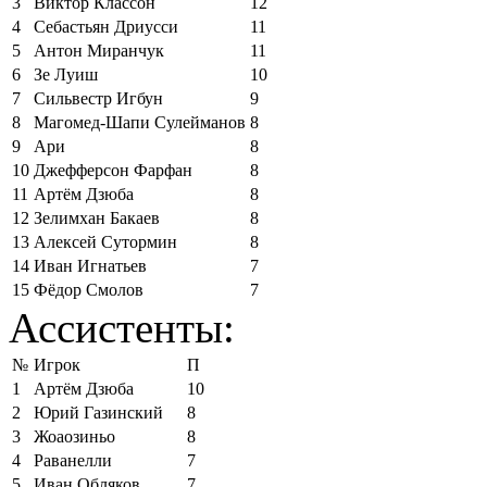
3
Виктор Классон
12
4
Себастьян Дриусси
11
5
Антон Миранчук
11
6
Зе Луиш
10
7
Сильвестр Игбун
9
8
Магомед-Шапи Сулейманов
8
9
Ари
8
10
Джефферсон Фарфан
8
11
Артём Дзюба
8
12
Зелимхан Бакаев
8
13
Алексей Сутормин
8
14
Иван Игнатьев
7
15
Фёдор Смолов
7
Ассистенты:
№
Игрок
П
1
Артём Дзюба
10
2
Юрий Газинский
8
3
Жоаозиньо
8
4
Раванелли
7
5
Иван Обляков
7