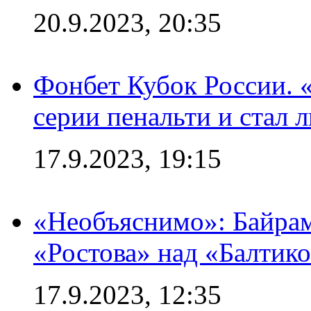
20.9.2023, 20:35
Фонбет Кубок России. 
серии пенальти и стал 
17.9.2023, 19:15
«Необъяснимо»: Байрам
«Ростова» над «Балтик
17.9.2023, 12:35