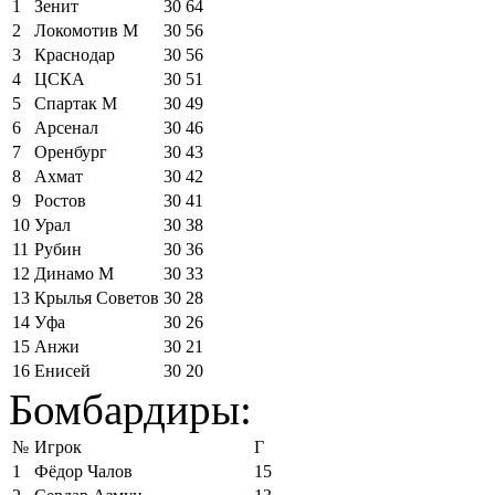
1
Зенит
30
64
2
Локомотив М
30
56
3
Краснодар
30
56
4
ЦСКА
30
51
5
Спартак М
30
49
6
Арсенал
30
46
7
Оренбург
30
43
8
Ахмат
30
42
9
Ростов
30
41
10
Урал
30
38
11
Рубин
30
36
12
Динамо М
30
33
13
Крылья Советов
30
28
14
Уфа
30
26
15
Анжи
30
21
16
Енисей
30
20
Бомбардиры:
№
Игрок
Г
1
Фёдор Чалов
15