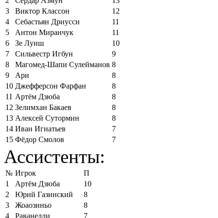
2
Сердар Азмун
13
3
Виктор Классон
12
4
Себастьян Дриусси
11
5
Антон Миранчук
11
6
Зе Луиш
10
7
Сильвестр Игбун
9
8
Магомед-Шапи Сулейманов
8
9
Ари
8
10
Джефферсон Фарфан
8
11
Артём Дзюба
8
12
Зелимхан Бакаев
8
13
Алексей Сутормин
8
14
Иван Игнатьев
7
15
Фёдор Смолов
7
Ассистенты:
№
Игрок
П
1
Артём Дзюба
10
2
Юрий Газинский
8
3
Жоаозиньо
8
4
Раванелли
7