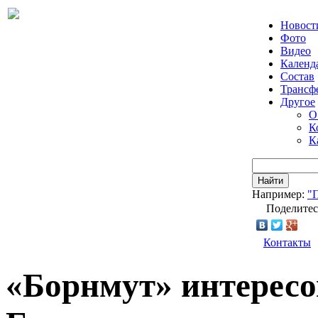
Новост
Фото
Видео
Календ
Состав
Трансф
Другое
О
К
К
Найти
Например:
"
Поделитес
Контакты
«Борнмут» интерес