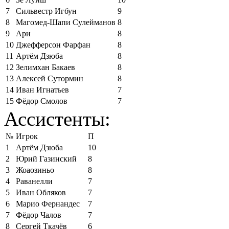
7
Сильвестр Игбун
9
8
Магомед-Шапи Сулейманов
8
9
Ари
8
10
Джефферсон Фарфан
8
11
Артём Дзюба
8
12
Зелимхан Бакаев
8
13
Алексей Сутормин
8
14
Иван Игнатьев
7
15
Фёдор Смолов
7
Ассистенты:
№
Игрок
П
1
Артём Дзюба
10
2
Юрий Газинский
8
3
Жоаозиньо
8
4
Раванелли
7
5
Иван Обляков
7
6
Марио Фернандес
7
7
Фёдор Чалов
7
8
Сергей Ткачёв
6