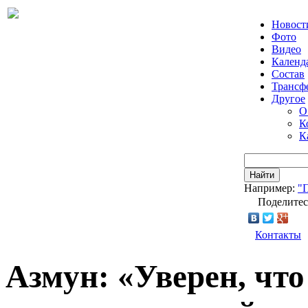
Новост
Фото
Видео
Календ
Состав
Трансф
Другое
О
К
К
Найти
Например:
"
Поделитес
Контакты
Азмун: «Уверен, что