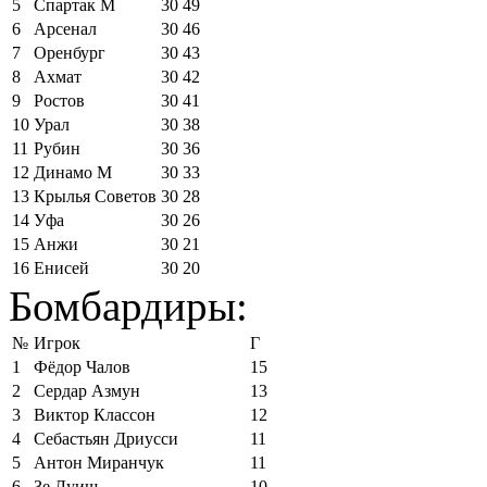
5
Спартак М
30
49
6
Арсенал
30
46
7
Оренбург
30
43
8
Ахмат
30
42
9
Ростов
30
41
10
Урал
30
38
11
Рубин
30
36
12
Динамо М
30
33
13
Крылья Советов
30
28
14
Уфа
30
26
15
Анжи
30
21
16
Енисей
30
20
Бомбардиры:
№
Игрок
Г
1
Фёдор Чалов
15
2
Сердар Азмун
13
3
Виктор Классон
12
4
Себастьян Дриусси
11
5
Антон Миранчук
11
6
Зе Луиш
10