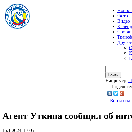
Новос
Фото
Видео
Календ
Состав
Транс
Другое
О
К
К
Найти
Например:
"
Поделитес
Контакты
Агент Уткина сообщил об инте
15.1.2023, 17:05