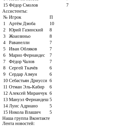
15
Фёдор Смолов
7
Ассистенты:
№
Игрок
П
1
Артём Дзюба
10
2
Юрий Газинский
8
3
Жоаозиньо
8
4
Раванелли
7
5
Иван Обляков
7
6
Марио Фернандес
7
7
Фёдор Чалов
7
8
Сергей Ткачёв
6
9
Сердар Азмун
6
10
Себастьян Дриусси
6
11
Отман Эль-Кабир
6
12
Алексей Миранчук
6
13
Мануэл Фернандеш
5
14
Луис Адриано
5
15
Никола Влашич
5
Наша группа Вконтакте
Лента новостей: