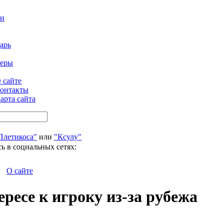
ти
арь
феры
 сайте
онтакты
арта сайта
Плетикоса"
или
"Ксулу"
ь в социальных сетях:
О сайте
ресе к игроку из-за рубежа