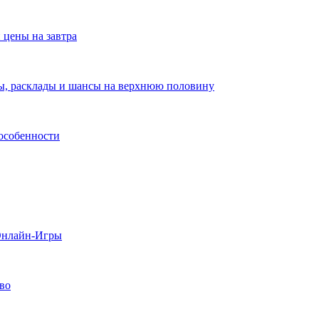
 цены на завтра
зы, расклады и шансы на верхнюю половину
 особенности
 Онлайн-Игры
тво