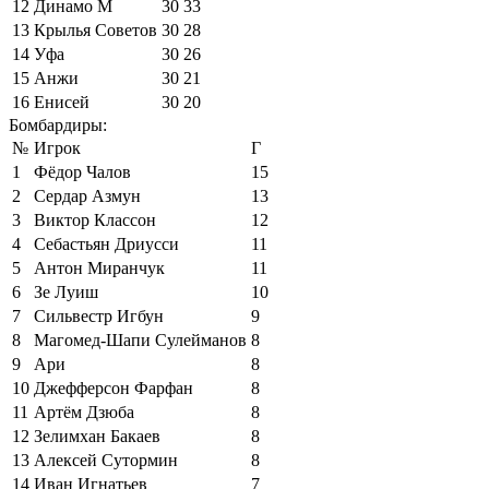
12
Динамо М
30
33
13
Крылья Советов
30
28
14
Уфа
30
26
15
Анжи
30
21
16
Енисей
30
20
Бомбардиры:
№
Игрок
Г
1
Фёдор Чалов
15
2
Сердар Азмун
13
3
Виктор Классон
12
4
Себастьян Дриусси
11
5
Антон Миранчук
11
6
Зе Луиш
10
7
Сильвестр Игбун
9
8
Магомед-Шапи Сулейманов
8
9
Ари
8
10
Джефферсон Фарфан
8
11
Артём Дзюба
8
12
Зелимхан Бакаев
8
13
Алексей Сутормин
8
14
Иван Игнатьев
7