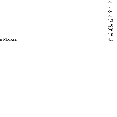
-:-
-:-
-:-
-:-
1:3
1:0
2:0
1:0
в Москва
4:1