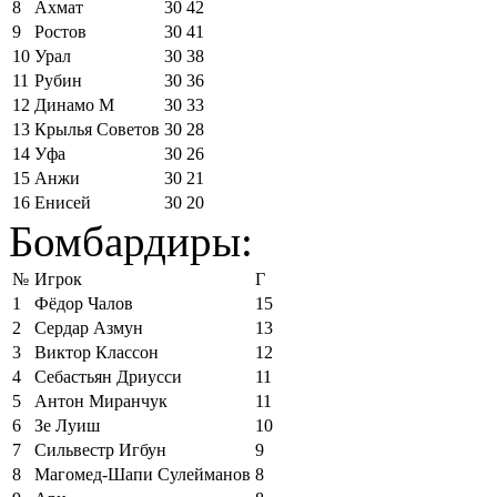
8
Ахмат
30
42
9
Ростов
30
41
10
Урал
30
38
11
Рубин
30
36
12
Динамо М
30
33
13
Крылья Советов
30
28
14
Уфа
30
26
15
Анжи
30
21
16
Енисей
30
20
Бомбардиры:
№
Игрок
Г
1
Фёдор Чалов
15
2
Сердар Азмун
13
3
Виктор Классон
12
4
Себастьян Дриусси
11
5
Антон Миранчук
11
6
Зе Луиш
10
7
Сильвестр Игбун
9
8
Магомед-Шапи Сулейманов
8