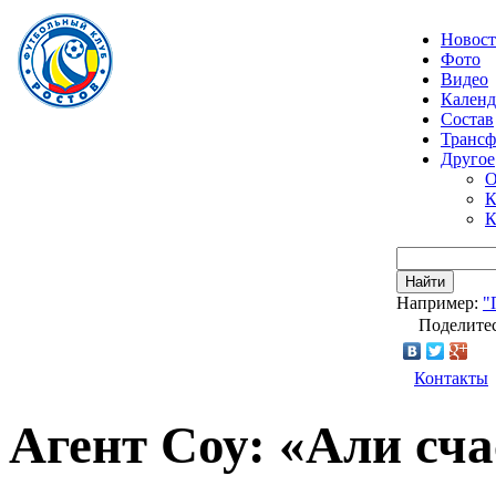
Новос
Фото
Видео
Календ
Состав
Транс
Другое
О
К
К
Найти
Например:
"
Поделитес
Контакты
Агент Соу: «Али сча