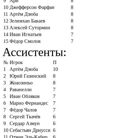
9
Ари
8
10
Джефферсон Фарфан
8
11
Артём Дзюба
8
12
Зелимхан Бакаев
8
13
Алексей Сутормин
8
14
Иван Игнатьев
7
15
Фёдор Смолов
7
Ассистенты:
№
Игрок
П
1
Артём Дзюба
10
2
Юрий Газинский
8
3
Жоаозиньо
8
4
Раванелли
7
5
Иван Обляков
7
6
Марио Фернандес
7
7
Фёдор Чалов
7
8
Сергей Ткачёв
6
9
Сердар Азмун
6
10
Себастьян Дриусси
6
11
Отман Эль-Кабир
6