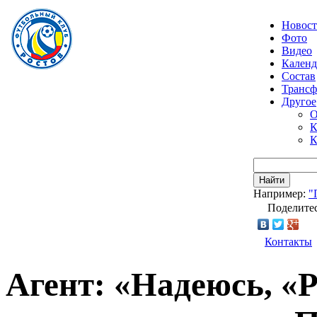
Новос
Фото
Видео
Календ
Состав
Транс
Другое
О
К
К
Найти
Например:
"
Поделитес
Контакты
Агент: «Надеюсь, «Р