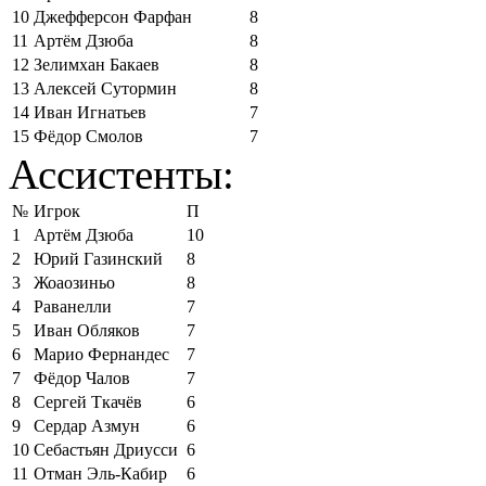
10
Джефферсон Фарфан
8
11
Артём Дзюба
8
12
Зелимхан Бакаев
8
13
Алексей Сутормин
8
14
Иван Игнатьев
7
15
Фёдор Смолов
7
Ассистенты:
№
Игрок
П
1
Артём Дзюба
10
2
Юрий Газинский
8
3
Жоаозиньо
8
4
Раванелли
7
5
Иван Обляков
7
6
Марио Фернандес
7
7
Фёдор Чалов
7
8
Сергей Ткачёв
6
9
Сердар Азмун
6
10
Себастьян Дриусси
6
11
Отман Эль-Кабир
6