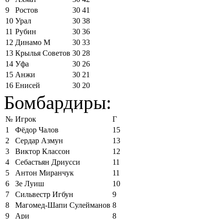
9
Ростов
30
41
10
Урал
30
38
11
Рубин
30
36
12
Динамо М
30
33
13
Крылья Советов
30
28
14
Уфа
30
26
15
Анжи
30
21
16
Енисей
30
20
Бомбардиры:
№
Игрок
Г
1
Фёдор Чалов
15
2
Сердар Азмун
13
3
Виктор Классон
12
4
Себастьян Дриусси
11
5
Антон Миранчук
11
6
Зе Луиш
10
7
Сильвестр Игбун
9
8
Магомед-Шапи Сулейманов
8
9
Ари
8