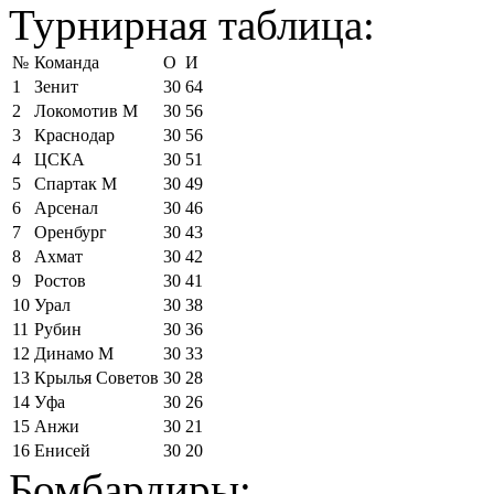
Турнирная таблица:
№
Команда
О
И
1
Зенит
30
64
2
Локомотив М
30
56
3
Краснодар
30
56
4
ЦСКА
30
51
5
Спартак М
30
49
6
Арсенал
30
46
7
Оренбург
30
43
8
Ахмат
30
42
9
Ростов
30
41
10
Урал
30
38
11
Рубин
30
36
12
Динамо М
30
33
13
Крылья Советов
30
28
14
Уфа
30
26
15
Анжи
30
21
16
Енисей
30
20
Бомбардиры: