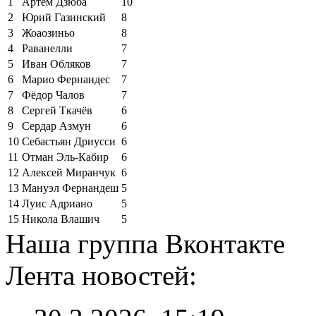
1
Артём Дзюба
10
2
Юрий Газинский
8
3
Жоаозиньо
8
4
Раванелли
7
5
Иван Обляков
7
6
Марио Фернандес
7
7
Фёдор Чалов
7
8
Сергей Ткачёв
6
9
Сердар Азмун
6
10
Себастьян Дриусси
6
11
Отман Эль-Кабир
6
12
Алексей Миранчук
6
13
Мануэл Фернандеш
5
14
Луис Адриано
5
15
Никола Влашич
5
Наша группа Вконтакте
Лента новостей: