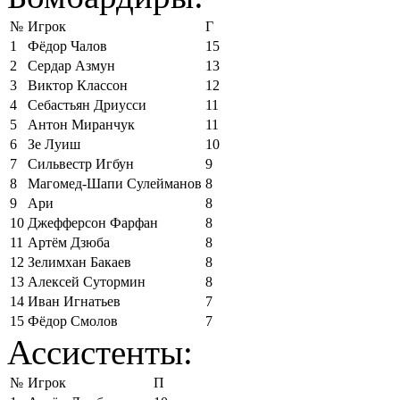
№
Игрок
Г
1
Фёдор Чалов
15
2
Сердар Азмун
13
3
Виктор Классон
12
4
Себастьян Дриусси
11
5
Антон Миранчук
11
6
Зе Луиш
10
7
Сильвестр Игбун
9
8
Магомед-Шапи Сулейманов
8
9
Ари
8
10
Джефферсон Фарфан
8
11
Артём Дзюба
8
12
Зелимхан Бакаев
8
13
Алексей Сутормин
8
14
Иван Игнатьев
7
15
Фёдор Смолов
7
Ассистенты:
№
Игрок
П