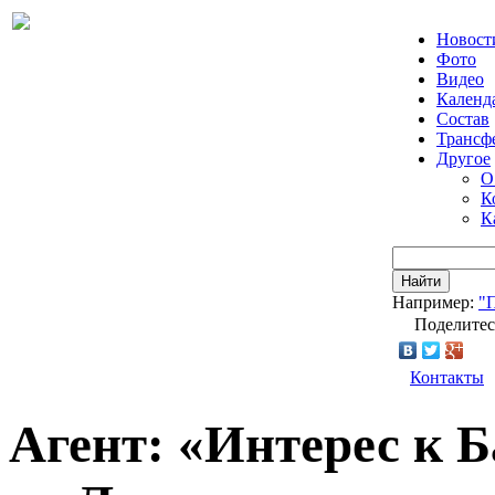
Новост
Фото
Видео
Календ
Состав
Трансф
Другое
О
К
К
Найти
Например:
"
Поделитес
Контакты
Агент: «Интерес к 