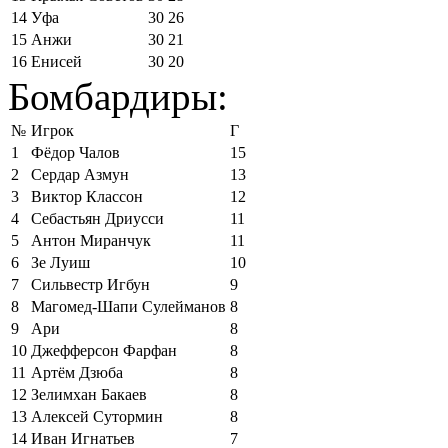
14
Уфа
30
26
15
Анжи
30
21
16
Енисей
30
20
Бомбардиры:
№
Игрок
Г
1
Фёдор Чалов
15
2
Сердар Азмун
13
3
Виктор Классон
12
4
Себастьян Дриусси
11
5
Антон Миранчук
11
6
Зе Луиш
10
7
Сильвестр Игбун
9
8
Магомед-Шапи Сулейманов
8
9
Ари
8
10
Джефферсон Фарфан
8
11
Артём Дзюба
8
12
Зелимхан Бакаев
8
13
Алексей Сутормин
8
14
Иван Игнатьев
7