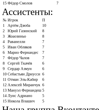
15
Фёдор Смолов
7
Ассистенты:
№
Игрок
П
1
Артём Дзюба
10
2
Юрий Газинский
8
3
Жоаозиньо
8
4
Раванелли
7
5
Иван Обляков
7
6
Марио Фернандес
7
7
Фёдор Чалов
7
8
Сергей Ткачёв
6
9
Сердар Азмун
6
10
Себастьян Дриусси
6
11
Отман Эль-Кабир
6
12
Алексей Миранчук
6
13
Мануэл Фернандеш
5
14
Луис Адриано
5
15
Никола Влашич
5
Наша группа Вконтакте