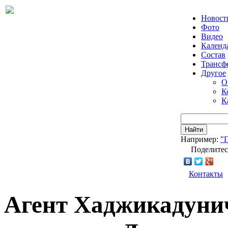
Новост
Фото
Видео
Календ
Состав
Трансф
Другое
О
К
К
Найти
Например:
"
Поделитес
Контакты
Агент Хаджикадуни