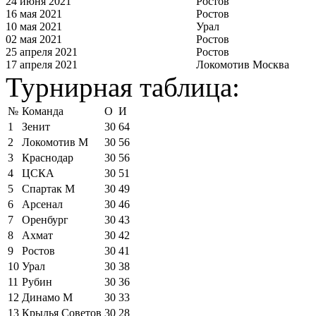
24 июня 2021
Ростов
16 мая 2021
Ростов
10 мая 2021
Урал
02 мая 2021
Ростов
25 апреля 2021
Ростов
17 апреля 2021
Локомотив Москва
Турнирная таблица:
№
Команда
О
И
1
Зенит
30
64
2
Локомотив М
30
56
3
Краснодар
30
56
4
ЦСКА
30
51
5
Спартак М
30
49
6
Арсенал
30
46
7
Оренбург
30
43
8
Ахмат
30
42
9
Ростов
30
41
10
Урал
30
38
11
Рубин
30
36
12
Динамо М
30
33
13
Крылья Советов
30
28