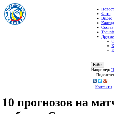
Новос
Фото
Видео
Календ
Состав
Транс
Другое
О
К
К
Найти
Например:
"
Поделитес
Контакты
10 прогнозов на ма