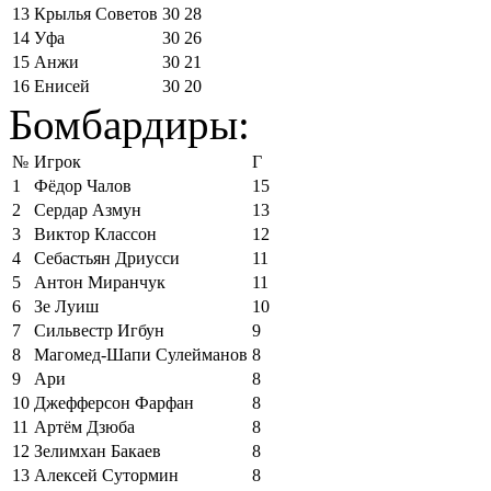
13
Крылья Советов
30
28
14
Уфа
30
26
15
Анжи
30
21
16
Енисей
30
20
Бомбардиры:
№
Игрок
Г
1
Фёдор Чалов
15
2
Сердар Азмун
13
3
Виктор Классон
12
4
Себастьян Дриусси
11
5
Антон Миранчук
11
6
Зе Луиш
10
7
Сильвестр Игбун
9
8
Магомед-Шапи Сулейманов
8
9
Ари
8
10
Джефферсон Фарфан
8
11
Артём Дзюба
8
12
Зелимхан Бакаев
8
13
Алексей Сутормин
8