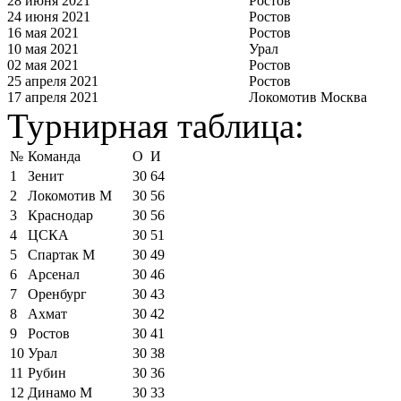
28 июня 2021
Ростов
24 июня 2021
Ростов
16 мая 2021
Ростов
10 мая 2021
Урал
02 мая 2021
Ростов
25 апреля 2021
Ростов
17 апреля 2021
Локомотив Москва
Турнирная таблица:
№
Команда
О
И
1
Зенит
30
64
2
Локомотив М
30
56
3
Краснодар
30
56
4
ЦСКА
30
51
5
Спартак М
30
49
6
Арсенал
30
46
7
Оренбург
30
43
8
Ахмат
30
42
9
Ростов
30
41
10
Урал
30
38
11
Рубин
30
36
12
Динамо М
30
33