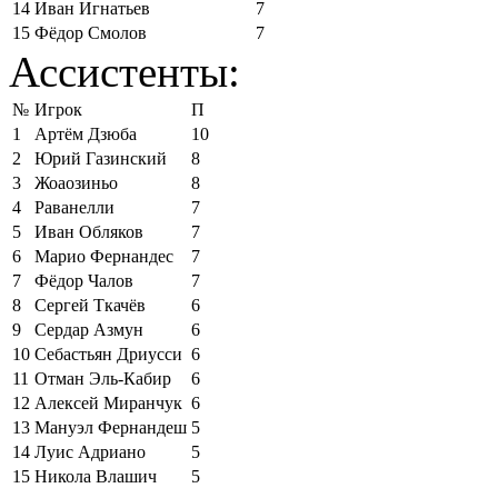
14
Иван Игнатьев
7
15
Фёдор Смолов
7
Ассистенты:
№
Игрок
П
1
Артём Дзюба
10
2
Юрий Газинский
8
3
Жоаозиньо
8
4
Раванелли
7
5
Иван Обляков
7
6
Марио Фернандес
7
7
Фёдор Чалов
7
8
Сергей Ткачёв
6
9
Сердар Азмун
6
10
Себастьян Дриусси
6
11
Отман Эль-Кабир
6
12
Алексей Миранчук
6
13
Мануэл Фернандеш
5
14
Луис Адриано
5
15
Никола Влашич
5